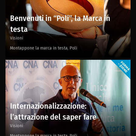
Benvenuti in “Poli”, la Marca in
testa
Visioni
Montappone la marca in testa
Poli
Internazionalizzazione:
l’attrazione del saper fare
Visioni
Montappone la marca in testa
Poli