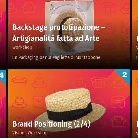
Backstage prototipazione –
Artigianalità fatta ad Arte
Workshop
Un Packaging per la Paglietta di Montappone
Brand Positioning (2/4)
Visioni
Workshop