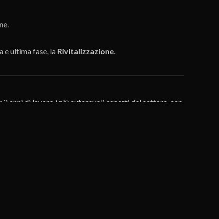
ne.
 e ultima fase, la
Rivitalizzazione
.
nni di lavoro i più autorevoli esperti del settore, con
dalla nascita alla “resurrezione”.
 da UNI e costituito da: Roberto Grandicelli – Project
Carmi (Carmi e Ubertis Milano), Luigi Centenaro
ve Consultant), Fabio Di Falco (Legor Group), Beatrice
igent), Pina Meriano (Inside Marketing), Stefania Savona
nsultant), Simone Verducci Galletti (Bugnion).