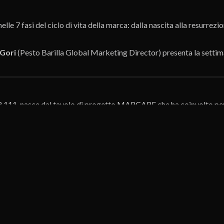
elle 7 fasi del ciclo di vita della marca: dalla nascita alla resurrezio
Gori
(Pesto Barilla Global Marketing Director) presenta la settima
111, nasce dal tavolo di progetto MARCARE che ha coinvolto per 2 a
 di creare uno strumento guida per ogni momento di vita della marca 
 di riferimento è stata elaborata dal Tavolo “Brand Care” condotto
ico_dot), Stella Romagnoli (IAA), Marco Barel (GBR Design), Elio 
), Emilia Grazia Costa (Rai Pubblicità), Federico Dal Prà (Executi
Synesia), Graziano Giacani (Brand Festival), Elena Grinta (BeIntell
rlin), Carlotta Silvestrini (Mudra), Giuliano Tedesco (Branding Co