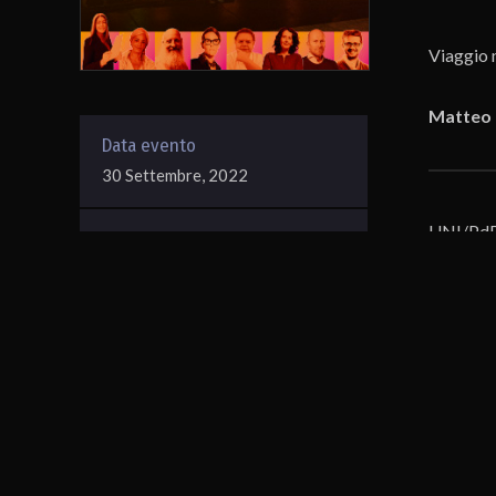
Viaggio n
Matteo 
Data evento
30 Settembre, 2022
UNI/PdR 
Durata
l’intento
18 minuti
La prassi
Leader (
(BigName
Ferrari (
(Leroy Me