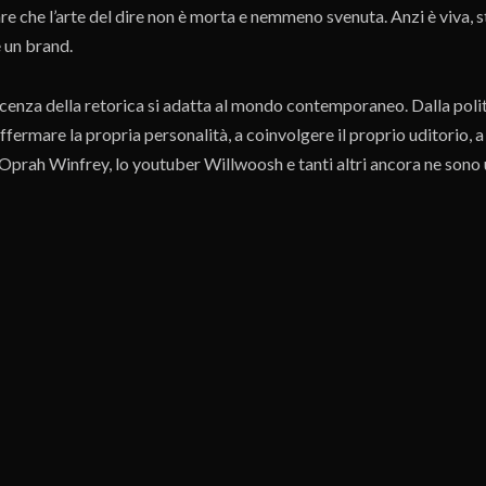
re che l’arte del dire non è morta e nemmeno svenuta. Anzi è viva,
 un brand.
enza della retorica si adatta al mondo contemporaneo. Dalla politica
affermare la propria personalità, a coinvolgere il proprio uditorio, 
 Oprah Winfrey, lo youtuber Willwoosh e tanti altri ancora ne sono
 partecipato
lavia Trupia
bbe piacerti