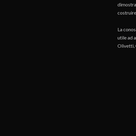
dimostra
costruire
La conosc
utile ad 
Olivetti,
Hanno
F
Potre