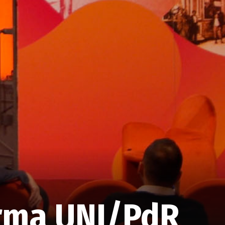
orma UNI/PdR