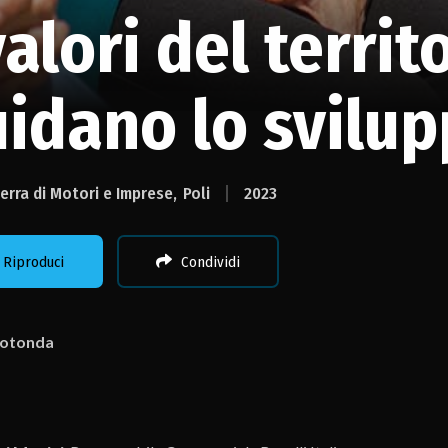
valori del territ
idano lo svilu
erra di Motori e Imprese
Poli
2023
Riproduci
Condividi
rotonda