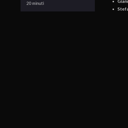
Gian
20 minuti
Stef
Susa
Potre
3 pu