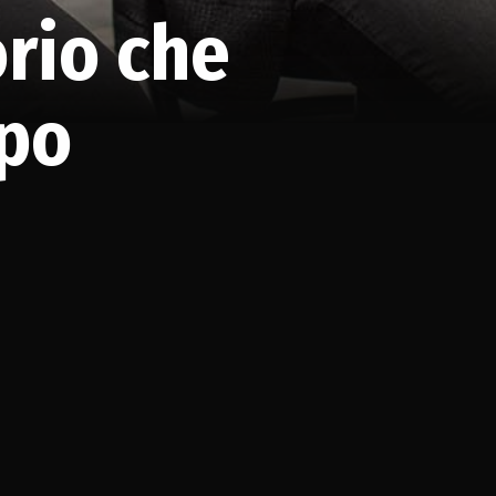
orio che
ppo