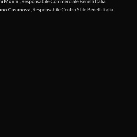
ni Monini
, Responsabile Commerciale Benelli Italia
ano Casanova
, Responsabile Centro Stile Benelli Italia
nna Carloni
, Responsabile Amministrativa e Finanziaria Benelli Ita
bbe piacerti
L’ar
bblicità con Flavia Trupia
Iper