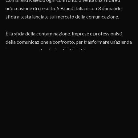
un’occasione di crescita. 5 Brand italiani con 3 domande-
sfida a testa lanciate sul mercato della comunicazione.
È la sfida della contaminazione. Imprese e professionisti
della comunicazione a confronto, per trasformare un’azienda
in una marca, partendo da obiettivi di business, esigenze
concrete e visioni reali.
Modera
Erika D’Amico
.
Evento co-organizzato con
Gazduna
.