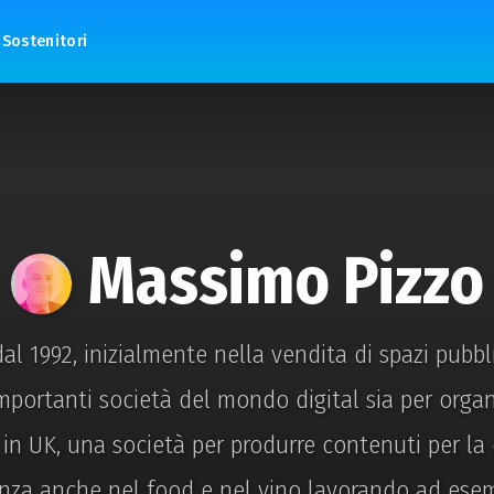
Sostenitori
Massimo Pizzo
 1992, inizialmente nella vendita di spazi pubbli
mportanti società del mondo digital sia per organi
i in UK, una società per produrre contenuti per la
nza anche nel food e nel vino lavorando ad esemp