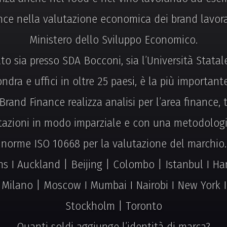
nce nella valutazione economica dei brand lavora
Ministero dello Sviluppo Economico.
o sia presso SDA Bocconi, sia l’Università Statal
ndra e uffici in oltre 25 paesi, è la più important
Brand Finance realizza analisi per l’area finance, 
tazioni in modo imparziale e con una metodologia
norme ISO 10668 per la valutazione del marchio.
 I Auckland | Beijing | Colombo | Istanbul I Han
| Milano | Moscow I Mumbai I Nairobi I New York I 
Stockholm | Toronto
Quanti soldi aggiunge l’identità di marca?