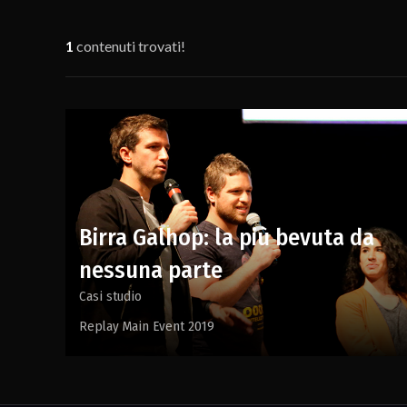
1
contenuti trovati!
Birra Galhop: la più bevuta da
nessuna parte
Casi studio
Replay Main Event 2019