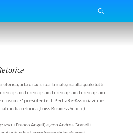
Retorica
torica, arte di cui si parla male, ma alla quale tutti –
psum Lorem ipsum Lorem ipsum Lorem ipsum Lorem ipsum
rem ipsum
E’ presidente di PerLaRe-Associazione
ial media, retorica (Luiss Business School)
 segno
” (Franco Angeli) e, con Andrea Granelli,
vinar dapibus leo.Lorem ipsum dolor sit amet,