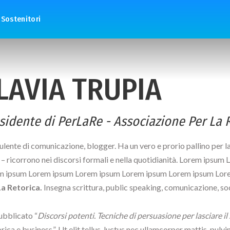
Sostenitori
LAVIA TRUPIA
sidente di PerLaRe - Associazione Per La 
lente di comunicazione, blogger. Ha un vero e prorio pallino per la re
! – ricorrono nei discorsi formali e nella quotidianità. Lorem i
m ipsum Lorem ipsum Lorem ipsum Lorem ipsum Lorem ipsum Lo
La Retorica.
Insegna scrittura, public speaking, comunicazione, soc
ubblicato “
Discorsi potenti. Tecniche di persuasione per lasciare il
rica e business.”. Ut elit tellus, luctus nec ullamcorper mattis, pul