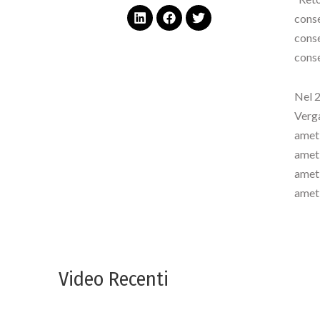
conse
conse
conse
Nel 2
Verga
amet,
amet,
amet,
amet,
Video Recenti
Contenuti freschi freschi