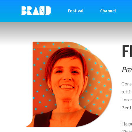
Festival
Channel
F
Pre
Consu
tutti
Lore
Per 
Ha p
“Reto